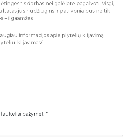
ėtingesnis darbas nei galėjote pagalvoti. Visgi,
ultatas jus nudžiugins ir pati vonia bus ne tik
os – ilgaamžės.
augiau informacijos apie plytelių klijavimą
yteliu-klijavimas/
 laukeliai pažymėti
*