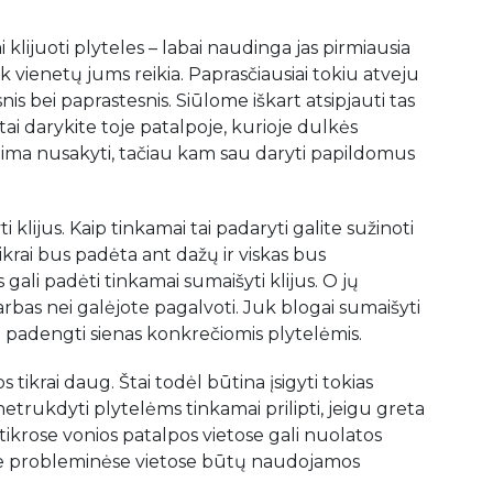
klijuoti plyteles – labai naudinga jas pirmiausia
kiek vienetų jums reikia. Paprasčiausiai tokiu atveju
is bei paprastesnis. Siūlome iškart atsipjauti tas
 tai darykite toje patalpoje, kurioje dulkės
lima nusakyti, tačiau kam sau daryti papildomus
klijus. Kaip tinkamai tai padaryti galite sužinoti
 tikrai bus padėta ant dažų ir viskas bus
 gali padėti tinkamai sumaišyti klijus. O jų
rbas nei galėjote pagalvoti. Juk blogai sumaišyti
mai padengti sienas konkrečiomis plytelėmis.
 tikrai daug. Štai todėl būtina įsigyti tokias
etrukdyti plytelėms tinkamai prilipti, jeigu greta
tikrose vonios patalpos vietose gali nuolatos
se probleminėse vietose būtų naudojamos