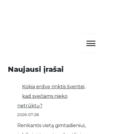
Naujausi įrašai
Kokią erdvę rinktis šventei,
kad svečiams nieko
netrūktų?
2026-07-28
Renkantis vietą gimtadieniui,