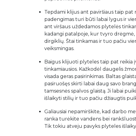
Tepdami klijus ant paviršiaus taip pat 
padengimas turi būti labai lygus ir vien
ant viršaus uždedamos plytelės tinkamai p
kadangi patalpoje, kur tvyro drėgmė, pl
dirgiklių. Štai tinkamas ir tuo pačiu vi
veiksmingas.
Baigus klijuoti plyteles taip pat reikia
tinkamiausios. Kažkodėl daugelis žmoni
visada geras pasirinkimas. Baltas glaist
pasiruošęs skirti labai daug savo brang
tamsesnės spalvos glaistą. Ji labai puik
išlaikyti stilių ir tuo pačiu džiaugtis p
Galiausiai nepamirškite, kad darbo metu
ranka turėkite vandens bei rankšluost
Tik tokiu atveju pavyks plyteles išlaiky