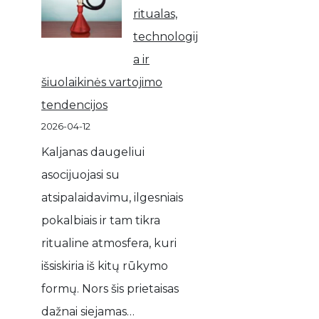
ritualas,
technologij
a ir
šiuolaikinės vartojimo
tendencijos
2026-04-12
Kaljanas daugeliui
asocijuojasi su
atsipalaidavimu, ilgesniais
pokalbiais ir tam tikra
ritualine atmosfera, kuri
išsiskiria iš kitų rūkymo
formų. Nors šis prietaisas
dažnai siejamas…