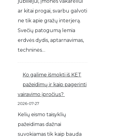
jubiliejui, įmonės vakarėliui
ar kitai progai, svarbu galvoti
ne tik apie gražų interjerą.
Svečių patogumą lemia
erdvės dydis, aptarnavimas,
techninės…
Ko galime išmokti iš KET
pažeidimų ir kaip pagerinti
vairavimo įpročius?
2026-07-27
Kelių eismo taisyklių
pažeidimas dažnai
suvokiamas tik kaip bauda