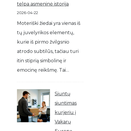
telpa asmeninė istorija
2026-04-22
Moteriški žiedai yra vienas iš
tų juvelyrikos elementų,
kurie iš pirmo žvilgsnio
atrodo subtilūs, tačiau turi
itin stiprią simbolinę ir
emocinę reikšmę. Tai…
Siuntų
siuntimas
kurjeriu į
Vakarų