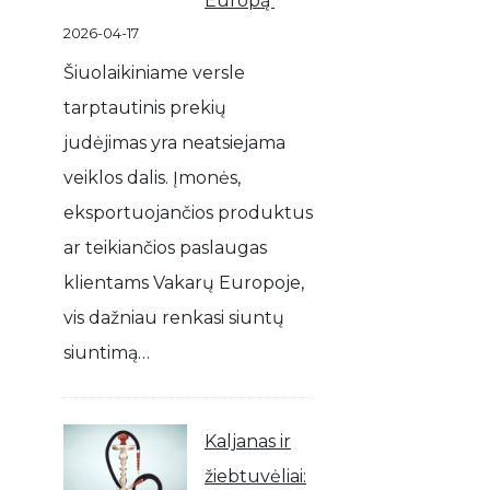
Europą
2026-04-17
Šiuolaikiniame versle
tarptautinis prekių
judėjimas yra neatsiejama
veiklos dalis. Įmonės,
eksportuojančios produktus
ar teikiančios paslaugas
klientams Vakarų Europoje,
vis dažniau renkasi siuntų
siuntimą…
Kaljanas ir
žiebtuvėliai: