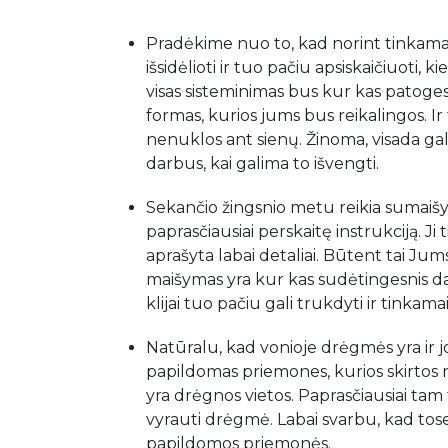
Pradėkime nuo to, kad norint tinkamai 
išsidėlioti ir tuo pačiu apsiskaičiuoti, 
visas sisteminimas bus kur kas patogesn
formas, kurios jums bus reikalingos. Ir
nenuklos ant sienų. Žinoma, visada ga
darbus, kai galima to išvengti.
Sekančio žingsnio metu reikia sumaišyti 
paprasčiausiai perskaitę instrukciją. Ji
aprašyta labai detaliai. Būtent tai Jums
maišymas yra kur kas sudėtingesnis da
klijai tuo pačiu gali trukdyti ir tinka
Natūralu, kad vonioje drėgmės yra ir jos
papildomas priemones, kurios skirtos n
yra drėgnos vietos. Paprasčiausiai tam 
vyrauti drėgmė. Labai svarbu, kad to
papildomos priemonės.