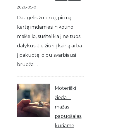
2026-05-01
Daugelis žmonių, pirmą
kartą imdamiesi nikotino
maišelio, susitelkia į ne tuos
dalykus. Jie žiūri į kainą arba
į pakuotę, o du svarbiausi
bruožai…
Moteriški
žiedai –
mažas
papuošalas,
kuriame