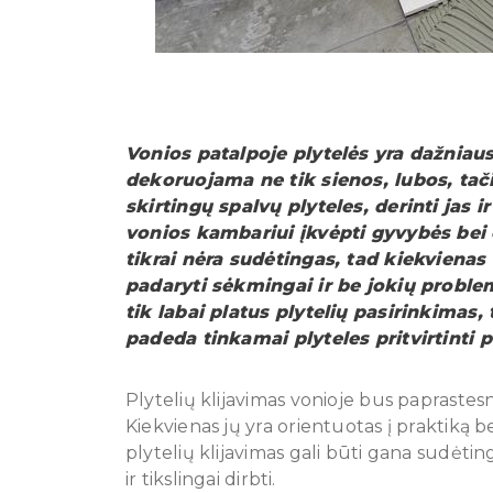
Vonios patalpoje plytelės yra dažniau
dekoruojama ne tik sienos, lubos, tači
skirtingų spalvų plyteles, derinti jas i
vonios kambariui įkvėpti gyvybės bei e
tikrai nėra sudėtingas, tad kiekvienas n
padaryti sėkmingai ir be jokių proble
tik labai platus plytelių pasirinkimas,
padeda tinkamai plyteles pritvirtinti 
Plytelių klijavimas vonioje bus paprastesn
Kiekvienas jų yra orientuotas į praktiką b
plytelių klijavimas gali būti gana sudėting
ir tikslingai dirbti.