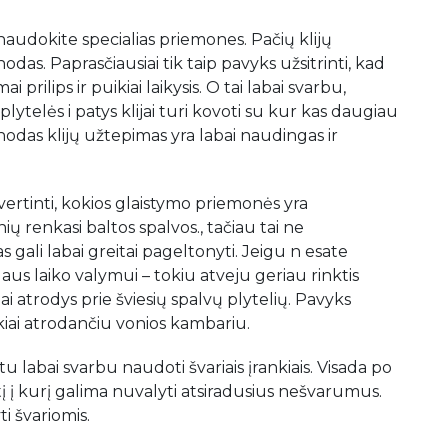
naudokite specialias priemones. Pačių klijų
odas. Paprasčiausiai tik taip pavyks užsitrinti, kad
rilips ir puikiai laikysis. O tai labai svarbu,
ytelės i patys klijai turi kovoti su kur kas daugiau
enodas klijų užtepimas yra labai naudingas ir
 įvertinti, kokios glaistymo priemonės yra
ų renkasi baltos spalvos., tačiau tai ne
as gali labai greitai pageltonyti. Jeigu n esate
aus laiko valymui – tokiu atveju geriau rinktis
iai atrodys prie šviesių spalvų plytelių. Pavyks
uikiai atrodančiu vonios kambariu.
 labai svarbu naudoti švariais įrankiais. Visada po
į į kurį galima nuvalyti atsiradusius nešvarumus.
ti švariomis.