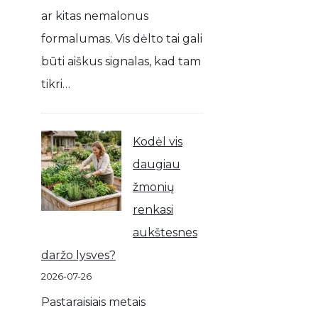
ar kitas nemalonus
formalumas. Vis dėlto tai gali
būti aiškus signalas, kad tam
tikri…
Kodėl vis
daugiau
žmonių
renkasi
aukštesnes
daržo lysves?
2026-07-26
Pastaraisiais metais