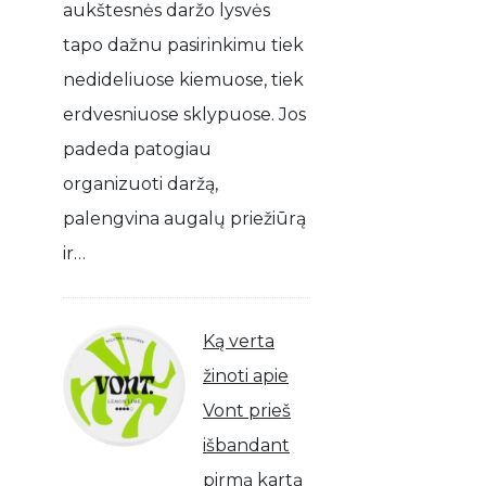
aukštesnės daržo lysvės
tapo dažnu pasirinkimu tiek
nedideliuose kiemuose, tiek
erdvesniuose sklypuose. Jos
padeda patogiau
organizuoti daržą,
palengvina augalų priežiūrą
ir…
Ką verta
žinoti apie
Vont prieš
išbandant
pirmą kartą