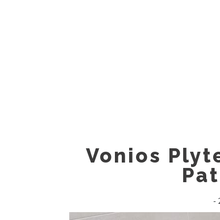
Skip
to
content
Vonios Plyte
Pat