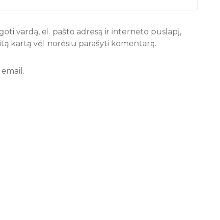
oti vardą, el. pašto adresą ir interneto puslapį,
 kitą kartą vėl norėsiu parašyti komentarą.
email.