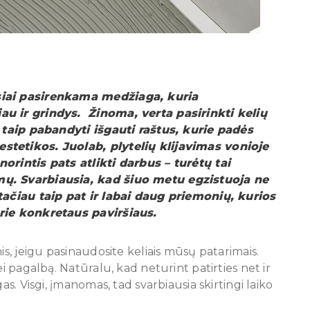
siai pasirenkama medžiaga, kuria
au ir grindys. Žinoma, verta pasirinkti kelių
r taip pabandyti išgauti raštus, kurie padės
stetikos. Juolab, plytelių klijavimas vonioje
orintis pats atlikti darbus – turėtų tai
mų. Svarbiausia, kad šiuo metu egzistuoja ne
 tačiau taip pat ir labai daug priemonių, kurios
prie konkretaus paviršiaus.
is, jeigu pasinaudosite keliais mūsų patarimais.
ei pagalbą. Natūralu, kad neturint patirties net ir
as. Visgi, įmanomas, tad svarbiausia skirtingi laiko