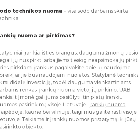
odo technikos nuoma
– visa sodo darbams skirta
echnika.
rankių nuoma ar pirkimas?
tatybiniai įrankiai išties brangus, dauguma žmonių tiesi
egali jų nusipirkti arba jiems tiesiog neapsimoka jų pirkti
rieš pirkdami įrankius pagalvokite apie jų naudojimo
oreikį ar jie bus naudojami nuolatos. Statybinė technik
ikrai didelė investiciją, todėl dauguma vienkartiniams
arbams renkasi įrankių nuoma vietoj jų pirkimo. UAB
rankis.lt įmonė gali jums pasiūlyti itin platų įrankiu
uomos pasirinkimą visoje Lietuvoje.
Įrankių nuoma
laipėdoje
, kaune bei vilniuje, taigi mus galite rasti visoje
ietuvoje. Teikiame ir įrankių nuomos pristatymą iki jūsų
asirinkto objekto.