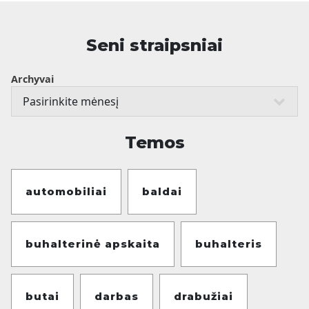
Seni straipsniai
Archyvai
Temos
automobiliai
baldai
buhalterinė apskaita
buhalteris
butai
darbas
drabužiai