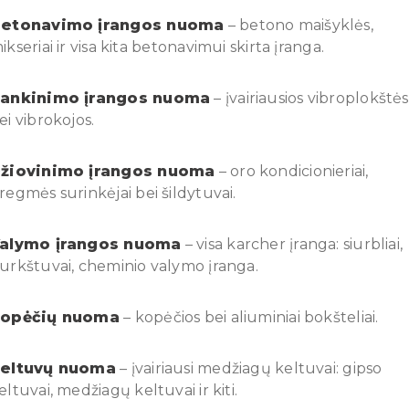
etonavimo įrangos nuoma
– betono maišyklės,
ikseriai ir visa kita betonavimui skirta įranga.
ankinimo įrangos nuoma
– įvairiausios vibroplokštės
ei vibrokojos.
žiovinimo įrangos nuoma
– oro kondicionieriai,
regmės surinkėjai bei šildytuvai.
alymo įrangos nuoma
– visa karcher įranga: siurbliai,
urkštuvai, cheminio valymo įranga.
opėčių nuoma
– kopėčios bei aliuminiai bokšteliai.
eltuvų nuoma
– įvairiausi medžiagų keltuvai: gipso
eltuvai, medžiagų keltuvai ir kiti.