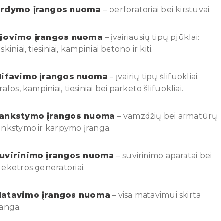
rdymo įrangos nuoma
– perforatoriai bei kirstuvai.
jovimo įrangos nuoma
– įvairiausių tipų pjūklai:
iskiniai, tiesiniai, kampiniai betono ir kiti.
lifavimo įrangos nuoma
– įvairių tipų šlifuokliai:
irafos, kampiniai, tiesiniai bei parketo šlifuokliai.
ankstymo įrangos nuoma
– vamzdžių bei armatūrų
ankstymo ir karpymo įranga.
uvirinimo įrangos nuoma
– suvirinimo aparatai bei
leketros generatoriai.
atavimo įrangos nuoma
– visa matavimui skirta
ranga.