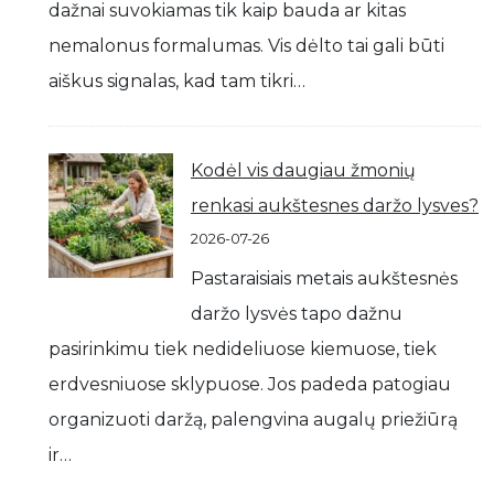
dažnai suvokiamas tik kaip bauda ar kitas
nemalonus formalumas. Vis dėlto tai gali būti
aiškus signalas, kad tam tikri…
Kodėl vis daugiau žmonių
renkasi aukštesnes daržo lysves?
2026-07-26
Pastaraisiais metais aukštesnės
daržo lysvės tapo dažnu
pasirinkimu tiek nedideliuose kiemuose, tiek
erdvesniuose sklypuose. Jos padeda patogiau
organizuoti daržą, palengvina augalų priežiūrą
ir…