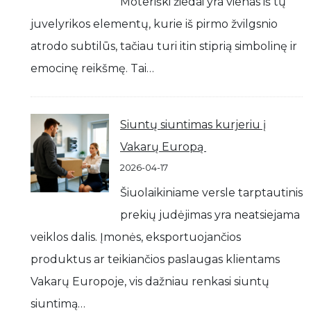
Moteriški žiedai yra vienas iš tų
juvelyrikos elementų, kurie iš pirmo žvilgsnio
atrodo subtilūs, tačiau turi itin stiprią simbolinę ir
emocinę reikšmę. Tai…
Siuntų siuntimas kurjeriu į
Vakarų Europą
2026-04-17
Šiuolaikiniame versle tarptautinis
prekių judėjimas yra neatsiejama
veiklos dalis. Įmonės, eksportuojančios
produktus ar teikiančios paslaugas klientams
Vakarų Europoje, vis dažniau renkasi siuntų
siuntimą…