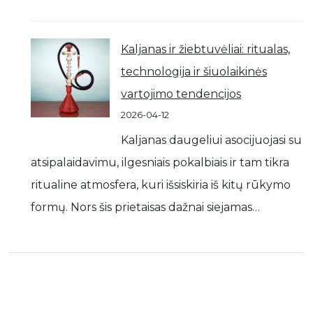
Kaljanas ir žiebtuvėliai: ritualas,
technologija ir šiuolaikinės
vartojimo tendencijos
2026-04-12
Kaljanas daugeliui asocijuojasi su
atsipalaidavimu, ilgesniais pokalbiais ir tam tikra
ritualine atmosfera, kuri išsiskiria iš kitų rūkymo
formų. Nors šis prietaisas dažnai siejamas…