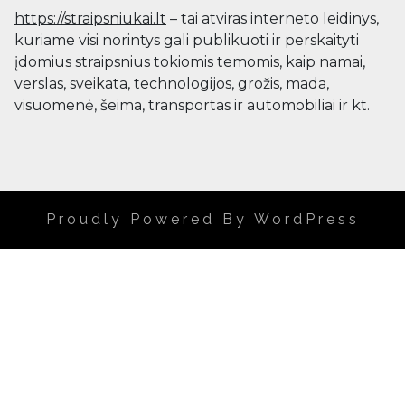
https://straipsniukai.lt
– tai atviras interneto leidinys,
kuriame visi norintys gali publikuoti ir perskaityti
įdomius straipsnius tokiomis temomis, kaip namai,
verslas, sveikata, technologijos, grožis, mada,
visuomenė, šeima, transportas ir automobiliai ir kt.
Proudly Powered By WordPress