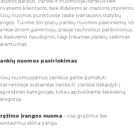
tatybos darbus. Įrankis.lt nuomuoja įrankius tiek
rivatiems klientams, tiek didelėms ar mažoms įmonėms
ūsų nuomos punktuose rasite įvairiausios statybų
rangos. Turime įtin platų įrankių nuomos pasirinkimą. Vis
rankiai žinom gamintojų, praėje techninius patikrinimus
o kiekvieno naudojimo, taigi tnkamas įrankių veikimas
arantuotas.
rankių nuomos pasirinkimas
ūsų nuomuojamus įrankius galite pamatyti
nternetinėje svetainėje irankis.lt. Įrankiai išskaidyti į
agrindines kategorijas, toliau apžvelksime kiekvieną
ategoriją:
ręžimo įrangos nuoma
– visa gręžimui bei
ontavimui skirta įranga.