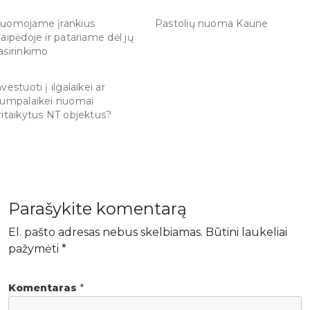
uomojame įrankius
Pastolių nuoma Kaune
laipėdoje ir patariame dėl jų
asirinkimo
nvestuoti į ilgalaikei ar
rumpalaikei nuomai
ritaikytus NT objektus?
Parašykite komentarą
El. pašto adresas nebus skelbiamas.
Būtini laukeliai
pažymėti
*
Komentaras
*