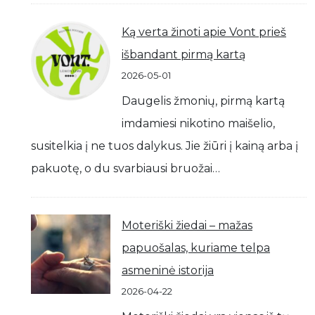
Ką verta žinoti apie Vont prieš
išbandant pirmą kartą
2026-05-01
Daugelis žmonių, pirmą kartą
imdamiesi nikotino maišelio,
susitelkia į ne tuos dalykus. Jie žiūri į kainą arba į
pakuotę, o du svarbiausi bruožai…
Moteriški žiedai – mažas
papuošalas, kuriame telpa
asmeninė istorija
2026-04-22