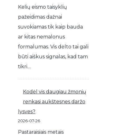
Kelių eismo taisyklių
pažeidimas dažnai
suvokiamas tik kaip bauda
ar kitas nemalonus
formalumas. Vis dėlto tai gali
būti aiškus signalas, kad tam
tikri…
Kodėl vis daugiau žmonių
renkasi aukštesnes daržo
lysves?
2026-07-26
Pastaraisiais metais