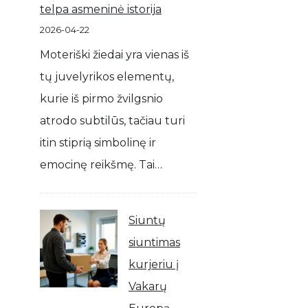
telpa asmeninė istorija
2026-04-22
Moteriški žiedai yra vienas iš
tų juvelyrikos elementų,
kurie iš pirmo žvilgsnio
atrodo subtilūs, tačiau turi
itin stiprią simbolinę ir
emocinę reikšmę. Tai…
Siuntų
siuntimas
kurjeriu į
Vakarų