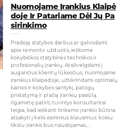
Nuomojame Įrankius Klaipė
Doje Ir Patariame Dėl Jų Pa
Sirinkimo
Pradėję statybos darbus ar galvodami
apie remonto užduotis, ieškome
kokybiškos statybinės technikos ir
profesionalių įrankių. Atsižvelgdami į
augančius klientų lūkesčius, nuomojame
įrankius Klaipėdoje, užtikrindami optimalų
kainos ir kokybės santykį, patogų
pristatymą ir plačią įrankių pasiūlą.
Ilgametę patirtį turintys konsultantai
teigia, kad ieškant tinkamo įrankio būtina
atsakyti į kelis esminius klausimus: kokiu
tikslu įrankis bus naudojamas,…