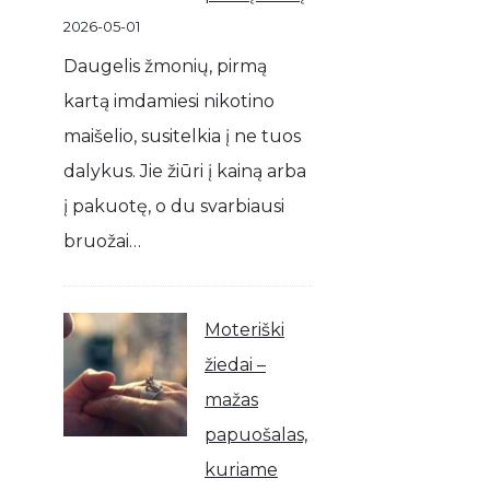
2026-05-01
Daugelis žmonių, pirmą
kartą imdamiesi nikotino
maišelio, susitelkia į ne tuos
dalykus. Jie žiūri į kainą arba
į pakuotę, o du svarbiausi
bruožai…
Moteriški
žiedai –
mažas
papuošalas,
kuriame