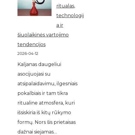
ritualas,
technologij
a ir
šiuolaikinės vartojimo
tendencijos
2026-04-12
Kaljanas daugeliui
asocijuojasi su
atsipalaidavimu, ilgesniais
pokalbiais ir tam tikra
ritualine atmosfera, kuri
išsiskiria iš kitų rūkymo
formų. Nors šis prietaisas
dažnai siejamas…