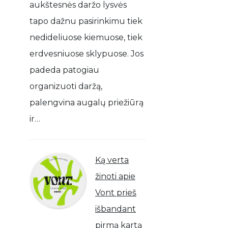
aukštesnės daržo lysvės
tapo dažnu pasirinkimu tiek
nedideliuose kiemuose, tiek
erdvesniuose sklypuose. Jos
padeda patogiau
organizuoti daržą,
palengvina augalų priežiūrą
ir…
Ką verta
žinoti apie
Vont prieš
išbandant
pirmą kartą