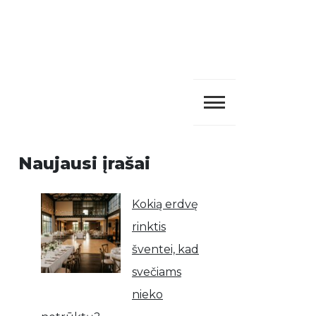
Naujausi įrašai
Kokią erdvę
rinktis
šventei, kad
svečiams
nieko