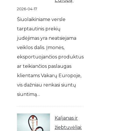
Europą
2026-04-17
Šiuolaikiniame versle
tarptautinis prekių
judėjimas yra neatsiejama
veiklos dalis. Įmonės,
eksportuojančios produktus
ar teikiančios paslaugas
klientams Vakarų Europoje,
vis dažniau renkasi siuntų
siuntimą…
Kaljanas ir
žiebtuvėliai: