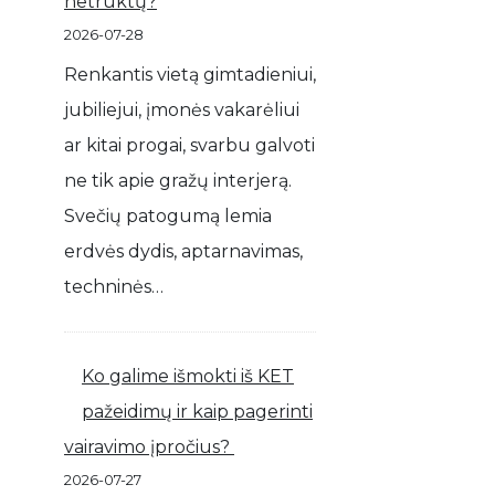
netrūktų?
2026-07-28
Renkantis vietą gimtadieniui,
jubiliejui, įmonės vakarėliui
ar kitai progai, svarbu galvoti
ne tik apie gražų interjerą.
Svečių patogumą lemia
erdvės dydis, aptarnavimas,
techninės…
Ko galime išmokti iš KET
pažeidimų ir kaip pagerinti
vairavimo įpročius?
2026-07-27