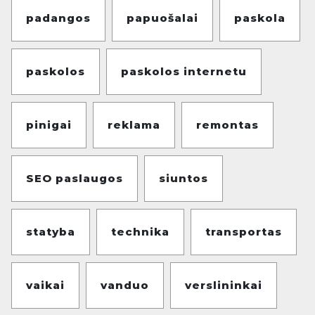
padangos
papuošalai
paskola
paskolos
paskolos internetu
pinigai
reklama
remontas
SEO paslaugos
siuntos
statyba
technika
transportas
vaikai
vanduo
verslininkai