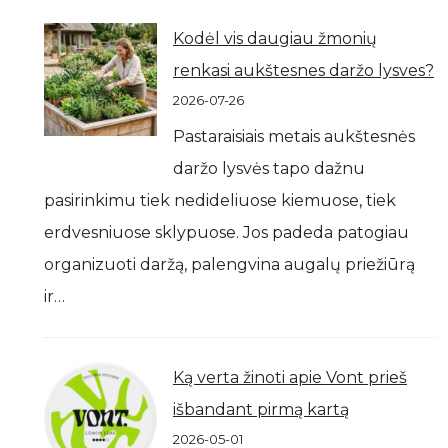
Kodėl vis daugiau žmonių
renkasi aukštesnes daržo lysves?
2026-07-26
Pastaraisiais metais aukštesnės
daržo lysvės tapo dažnu
pasirinkimu tiek nedideliuose kiemuose, tiek
erdvesniuose sklypuose. Jos padeda patogiau
organizuoti daržą, palengvina augalų priežiūrą
ir…
Ką verta žinoti apie Vont prieš
išbandant pirmą kartą
2026-05-01