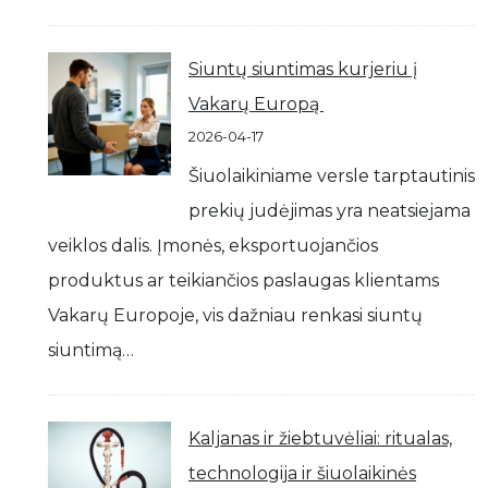
Siuntų siuntimas kurjeriu į
Vakarų Europą
2026-04-17
Šiuolaikiniame versle tarptautinis
prekių judėjimas yra neatsiejama
veiklos dalis. Įmonės, eksportuojančios
produktus ar teikiančios paslaugas klientams
Vakarų Europoje, vis dažniau renkasi siuntų
siuntimą…
Kaljanas ir žiebtuvėliai: ritualas,
technologija ir šiuolaikinės