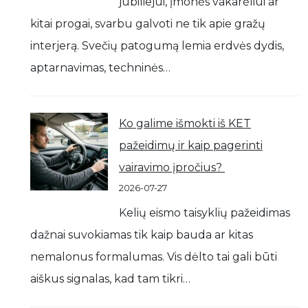
jubiliejui, įmonės vakarėliui ar
kitai progai, svarbu galvoti ne tik apie gražų
interjerą. Svečių patogumą lemia erdvės dydis,
aptarnavimas, techninės…
Ko galime išmokti iš KET
pažeidimų ir kaip pagerinti
vairavimo įpročius?
2026-07-27
Kelių eismo taisyklių pažeidimas
dažnai suvokiamas tik kaip bauda ar kitas
nemalonus formalumas. Vis dėlto tai gali būti
aiškus signalas, kad tam tikri…