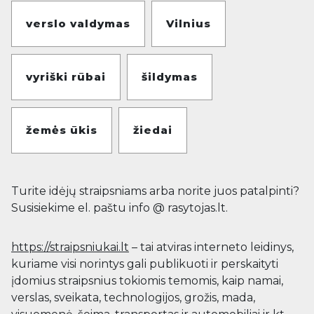
verslo valdymas
Vilnius
vyriški rūbai
šildymas
žemės ūkis
žiedai
Turite idėjų straipsniams arba norite juos patalpinti?
Susisiekime el. paštu info @ rasytojas.lt.
https://straipsniukai.lt
– tai atviras interneto leidinys,
kuriame visi norintys gali publikuoti ir perskaityti
įdomius straipsnius tokiomis temomis, kaip namai,
verslas, sveikata, technologijos, grožis, mada,