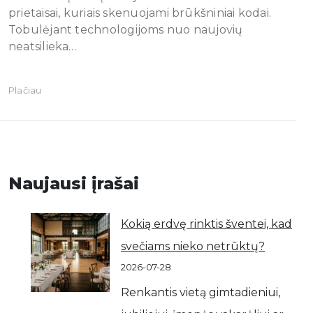
prietaisai, kuriais skenuojami brūkšniniai kodai.
Tobulėjant technologijoms nuo naujovių
neatsilieka…
Plačiau
Naujausi įrašai
Kokią erdvę rinktis šventei, kad
svečiams nieko netrūktų?
2026-07-28
Renkantis vietą gimtadieniui,