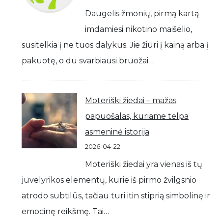
Daugelis žmonių, pirmą kartą
imdamiesi nikotino maišelio,
susitelkia į ne tuos dalykus. Jie žiūri į kainą arba į
pakuotę, o du svarbiausi bruožai…
Moteriški žiedai – mažas
papuošalas, kuriame telpa
asmeninė istorija
2026-04-22
Moteriški žiedai yra vienas iš tų
juvelyrikos elementų, kurie iš pirmo žvilgsnio
atrodo subtilūs, tačiau turi itin stiprią simbolinę ir
emocinę reikšmę. Tai…