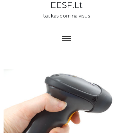
EESF.lt
Skip
to
tai, kas domina visus
content