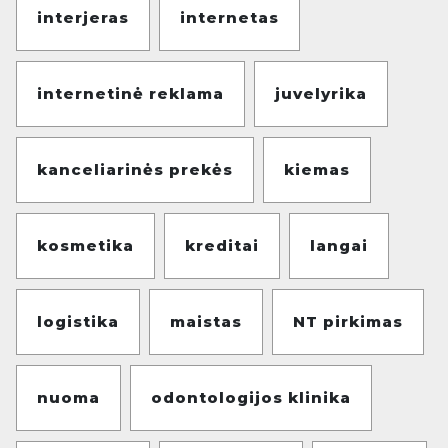
interjeras
internetas
internetinė reklama
juvelyrika
kanceliarinės prekės
kiemas
kosmetika
kreditai
langai
logistika
maistas
NT pirkimas
nuoma
odontologijos klinika