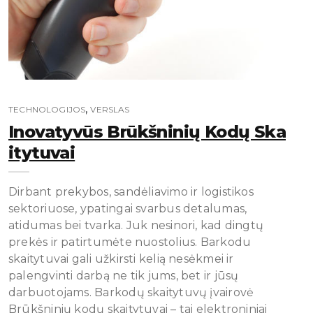
,
TECHNOLOGIJOS
VERSLAS
Inovatyvūs Brūkšninių Kodų Ska
Itytuvai
Dirbant prekybos, sandėliavimo ir logistikos
sektoriuose, ypatingai svarbus detalumas,
atidumas bei tvarka. Juk nesinori, kad dingtų
prekės ir patirtumėte nuostolius. Barkodu
skaitytuvai gali užkirsti kelią nesėkmei ir
palengvinti darbą ne tik jums, bet ir jūsų
darbuotojams. Barkodų skaitytuvų įvairovė
Brūkšninių kodų skaitytuvai – tai elektroniniai