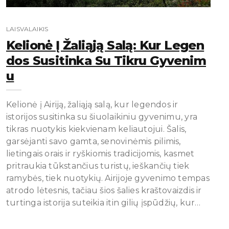
LAISVALAIKIS
Kelionė Į Žaliąją Salą: Kur Legen
Dos Susitinka Su Tikru Gyvenim
U
Kelionė į Airiją, žaliąją salą, kur legendos ir
istorijos susitinka su šiuolaikiniu gyvenimu, yra
tikras nuotykis kiekvienam keliautojui. Šalis,
garsėjanti savo gamta, senovinėmis pilimis,
lietingais orais ir ryškiomis tradicijomis, kasmet
pritraukia tūkstančius turistų, ieškančių tiek
ramybės, tiek nuotykių. Airijoje gyvenimo tempas
atrodo lėtesnis, tačiau šios šalies kraštovaizdis ir
turtinga istorija suteikia itin gilių įspūdžių, kur…