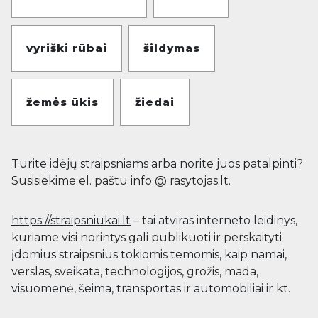
vyriški rūbai
šildymas
žemės ūkis
žiedai
Turite idėjų straipsniams arba norite juos patalpinti?
Susisiekime el. paštu info @ rasytojas.lt.
https://straipsniukai.lt
– tai atviras interneto leidinys,
kuriame visi norintys gali publikuoti ir perskaityti
įdomius straipsnius tokiomis temomis, kaip namai,
verslas, sveikata, technologijos, grožis, mada,
visuomenė, šeima, transportas ir automobiliai ir kt.