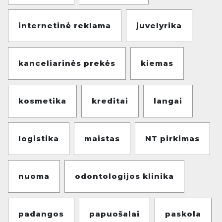
internetinė reklama
juvelyrika
kanceliarinės prekės
kiemas
kosmetika
kreditai
langai
logistika
maistas
NT pirkimas
nuoma
odontologijos klinika
padangos
papuošalai
paskola