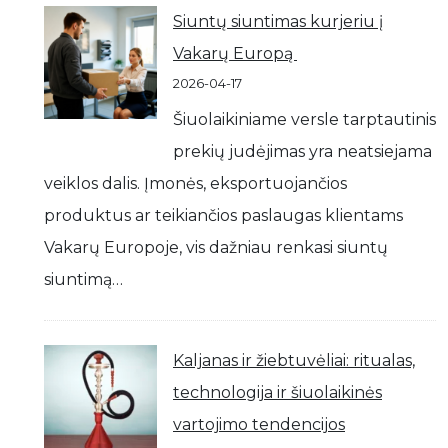
Siuntų siuntimas kurjeriu į
Vakarų Europą
2026-04-17
Šiuolaikiniame versle tarptautinis
prekių judėjimas yra neatsiejama
veiklos dalis. Įmonės, eksportuojančios
produktus ar teikiančios paslaugas klientams
Vakarų Europoje, vis dažniau renkasi siuntų
siuntimą…
Kaljanas ir žiebtuvėliai: ritualas,
technologija ir šiuolaikinės
vartojimo tendencijos