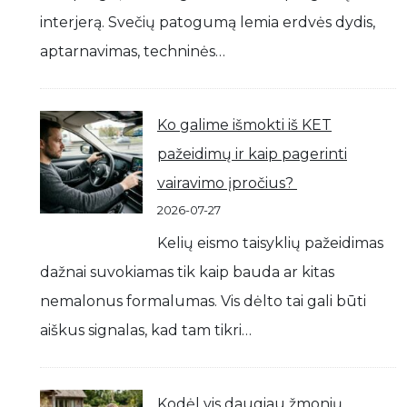
interjerą. Svečių patogumą lemia erdvės dydis,
aptarnavimas, techninės…
Ko galime išmokti iš KET
pažeidimų ir kaip pagerinti
vairavimo įpročius?
2026-07-27
Kelių eismo taisyklių pažeidimas
dažnai suvokiamas tik kaip bauda ar kitas
nemalonus formalumas. Vis dėlto tai gali būti
aiškus signalas, kad tam tikri…
Kodėl vis daugiau žmonių