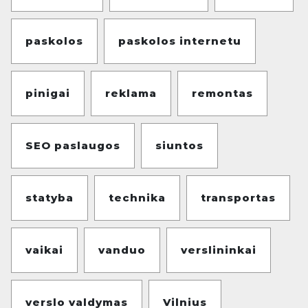
paskolos
paskolos internetu
pinigai
reklama
remontas
SEO paslaugos
siuntos
statyba
technika
transportas
vaikai
vanduo
verslininkai
verslo valdymas
Vilnius