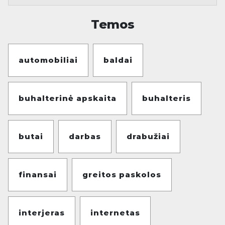
Temos
automobiliai
baldai
buhalterinė apskaita
buhalteris
butai
darbas
drabužiai
finansai
greitos paskolos
interjeras
internetas