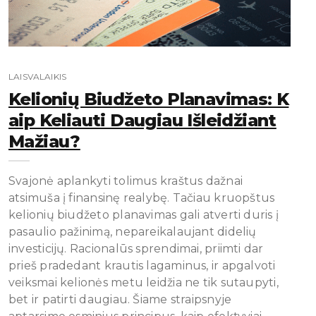
LAISVALAIKIS
Kelionių Biudžeto Planavimas: K
Aip Keliauti Daugiau Išleidžiant
Mažiau?
Svajonė aplankyti tolimus kraštus dažnai
atsimuša į finansinę realybę. Tačiau kruopštus
kelionių biudžeto planavimas gali atverti duris į
pasaulio pažinimą, nepareikalaujant didelių
investicijų. Racionalūs sprendimai, priimti dar
prieš pradedant krautis lagaminus, ir apgalvoti
veiksmai kelionės metu leidžia ne tik sutaupyti,
bet ir patirti daugiau. Šiame straipsnyje