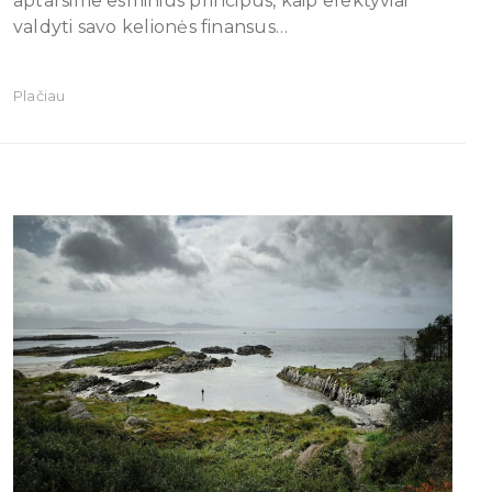
aptarsime esminius principus, kaip efektyviai
valdyti savo kelionės finansus…
Plačiau