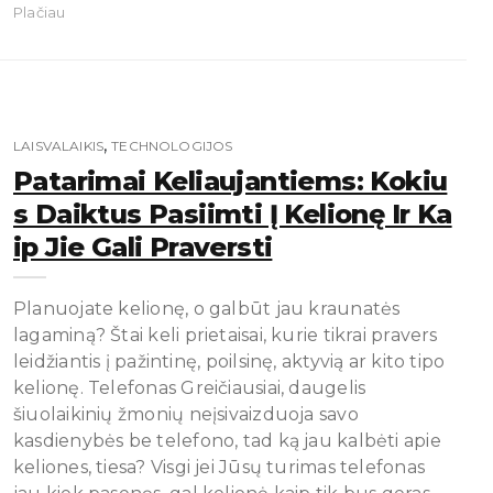
Plačiau
,
LAISVALAIKIS
TECHNOLOGIJOS
Patarimai Keliaujantiems: Kokiu
S Daiktus Pasiimti Į Kelionę Ir Ka
Ip Jie Gali Praversti
Planuojate kelionę, o galbūt jau kraunatės
lagaminą? Štai keli prietaisai, kurie tikrai pravers
leidžiantis į pažintinę, poilsinę, aktyvią ar kito tipo
kelionę. Telefonas Greičiausiai, daugelis
šiuolaikinių žmonių neįsivaizduoja savo
kasdienybės be telefono, tad ką jau kalbėti apie
keliones, tiesa? Visgi jei Jūsų turimas telefonas