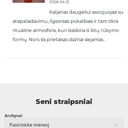
2026-04-12
Kaljanas daugeliui asocijuojasi su
atsipalaidavimu, ilgesniais pokalbiais ir tam tikra
ritualine atmosfera, kuri išsiskiria iš kitų rūkymo
formų. Nors šis prietaisas dažnai siejamas…
Seni straipsniai
Archyvai