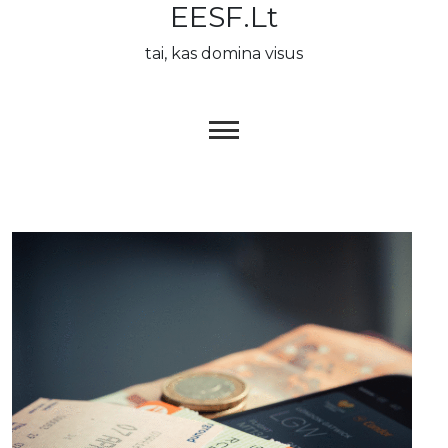
EESF.lt
Skip
to
tai, kas domina visus
content