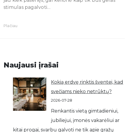
jau kiek pasenęs, gal kelionė kaip tik bus geras
stimulas pagalvoti…
Plačiau
Naujausi įrašai
Kokią erdvę rinktis šventei, kad
svečiams nieko netrūktų?
2026-07-28
Renkantis vietą gimtadieniui,
jubiliejui, įmonės vakarėliui ar
kitai progai, svarbu galvoti ne tik apie gražų