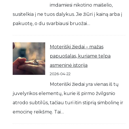
imdamiesi nikotino maišelio,
susitelkia į ne tuos dalykus. Jie žiūri į kainą arba į
pakuotę, o du svarbiausi bruožai…
Moteriški žiedai – mažas
papuošalas, kuriame telpa
asmeninė istorija
2026-04-22
Moteriški žiedai yra vienas iš tų
juvelyrikos elementų, kurie iš pirmo žvilgsnio
atrodo subtilūs, tačiau turi itin stiprią simbolinę ir
emocinę reikšmę. Tai…