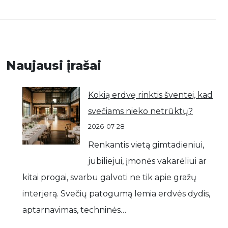
Naujausi įrašai
Kokią erdvę rinktis šventei, kad
svečiams nieko netrūktų?
2026-07-28
Renkantis vietą gimtadieniui,
jubiliejui, įmonės vakarėliui ar
kitai progai, svarbu galvoti ne tik apie gražų
interjerą. Svečių patogumą lemia erdvės dydis,
aptarnavimas, techninės…