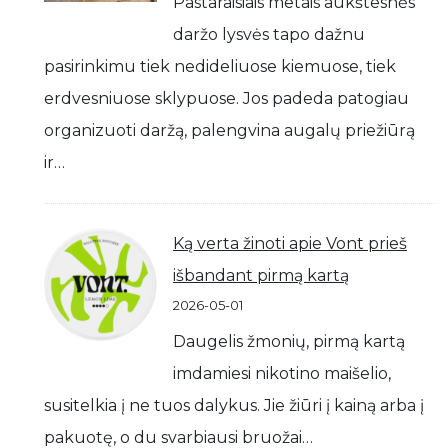
Pastaraisiais metais aukštesnės
daržo lysvės tapo dažnu
pasirinkimu tiek nedideliuose kiemuose, tiek
erdvesniuose sklypuose. Jos padeda patogiau
organizuoti daržą, palengvina augalų priežiūrą
ir…
Ką verta žinoti apie Vont prieš
išbandant pirmą kartą
2026-05-01
Daugelis žmonių, pirmą kartą
imdamiesi nikotino maišelio,
susitelkia į ne tuos dalykus. Jie žiūri į kainą arba į
pakuotę, o du svarbiausi bruožai…