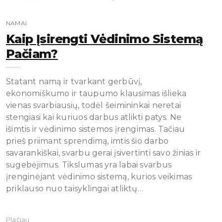
NAMAI
Kaip Įsirengti Vėdinimo Sistemą
Pačiam?
Statant namą ir tvarkant gerbūvį,
ekonomiškumo ir taupumo klausimas išlieka
vienas svarbiausių, todėl šeimininkai neretai
stengiasi kai kuriuos darbus atlikti patys. Ne
išimtis ir vėdinimo sistemos įrengimas. Tačiau
prieš priimant sprendimą, imtis šio darbo
savarankiškai, svarbu gerai įsivertinti savo žinias ir
sugebėjimus. Tikslumas yra labai svarbus
įrenginėjant vėdinimo sistemą, kurios veikimas
priklauso nuo taisyklingai atliktų…
Plačiau