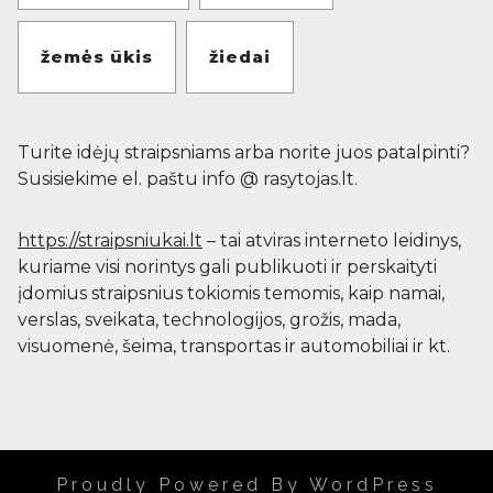
žemės ūkis
žiedai
Turite idėjų straipsniams arba norite juos patalpinti?
Susisiekime el. paštu info @ rasytojas.lt.
https://straipsniukai.lt
– tai atviras interneto leidinys,
kuriame visi norintys gali publikuoti ir perskaityti
įdomius straipsnius tokiomis temomis, kaip namai,
verslas, sveikata, technologijos, grožis, mada,
visuomenė, šeima, transportas ir automobiliai ir kt.
Proudly Powered By WordPress