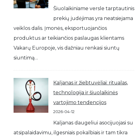
Šiuolaikiniame versle tarptautinis
prekių judėjimas yra neatsiejama
veiklos dalis. Įmonės, eksportuojančios
produktus ar teikiančios paslaugas klientams
Vakarų Europoje, vis dažniau renkasi siuntų
siuntimą…
Kaljanas ir žiebtuvėliai: ritualas,
technologija ir šiuolaikinės
vartojimo tendencijos
2026-04-12
Kaljanas daugeliui asocijuojasi su
atsipalaidavimu, ilgesniais pokalbiais ir tam tikra