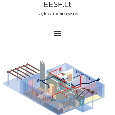
EESF.lt
Skip
to
tai, kas domina visus
content