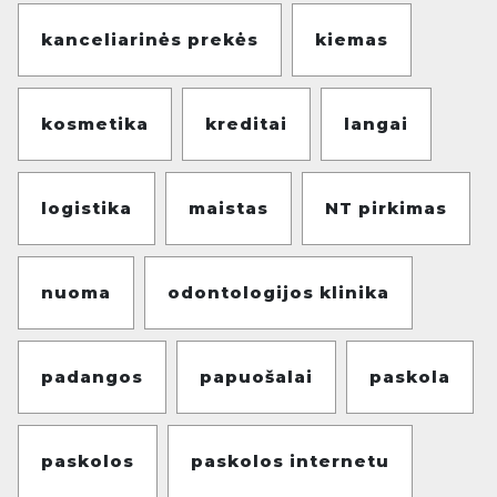
kanceliarinės prekės
kiemas
kosmetika
kreditai
langai
logistika
maistas
NT pirkimas
nuoma
odontologijos klinika
padangos
papuošalai
paskola
paskolos
paskolos internetu