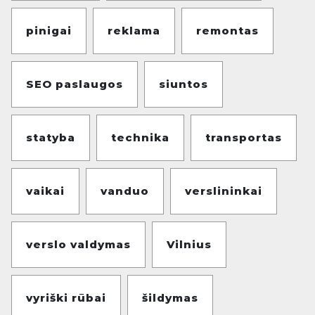
pinigai
reklama
remontas
SEO paslaugos
siuntos
statyba
technika
transportas
vaikai
vanduo
verslininkai
verslo valdymas
Vilnius
vyriški rūbai
šildymas