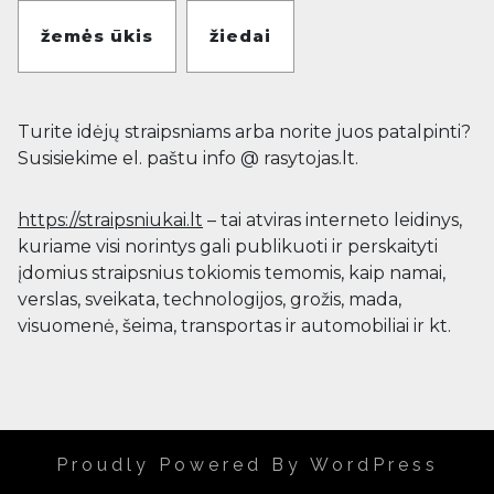
žemės ūkis
žiedai
Turite idėjų straipsniams arba norite juos patalpinti?
Susisiekime el. paštu info @ rasytojas.lt.
https://straipsniukai.lt
– tai atviras interneto leidinys,
kuriame visi norintys gali publikuoti ir perskaityti
įdomius straipsnius tokiomis temomis, kaip namai,
verslas, sveikata, technologijos, grožis, mada,
visuomenė, šeima, transportas ir automobiliai ir kt.
Proudly Powered By WordPress