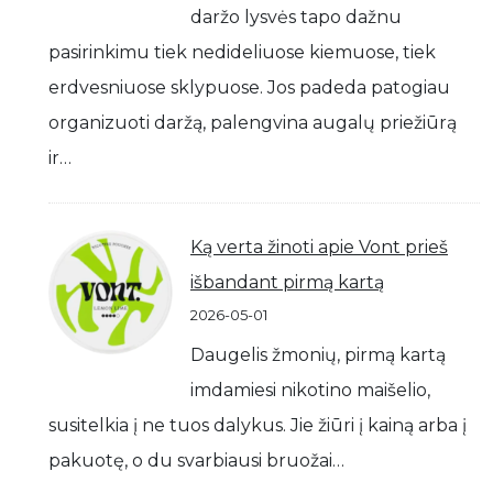
daržo lysvės tapo dažnu
pasirinkimu tiek nedideliuose kiemuose, tiek
erdvesniuose sklypuose. Jos padeda patogiau
organizuoti daržą, palengvina augalų priežiūrą
ir…
Ką verta žinoti apie Vont prieš
išbandant pirmą kartą
2026-05-01
Daugelis žmonių, pirmą kartą
imdamiesi nikotino maišelio,
susitelkia į ne tuos dalykus. Jie žiūri į kainą arba į
pakuotę, o du svarbiausi bruožai…