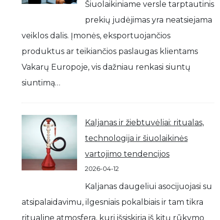
Šiuolaikiniame versle tarptautinis
prekių judėjimas yra neatsiejama
veiklos dalis. Įmonės, eksportuojančios
produktus ar teikiančios paslaugas klientams
Vakarų Europoje, vis dažniau renkasi siuntų
siuntimą…
Kaljanas ir žiebtuvėliai: ritualas,
technologija ir šiuolaikinės
vartojimo tendencijos
2026-04-12
Kaljanas daugeliui asocijuojasi su
atsipalaidavimu, ilgesniais pokalbiais ir tam tikra
ritualine atmosfera, kuri išsiskiria iš kitų rūkymo