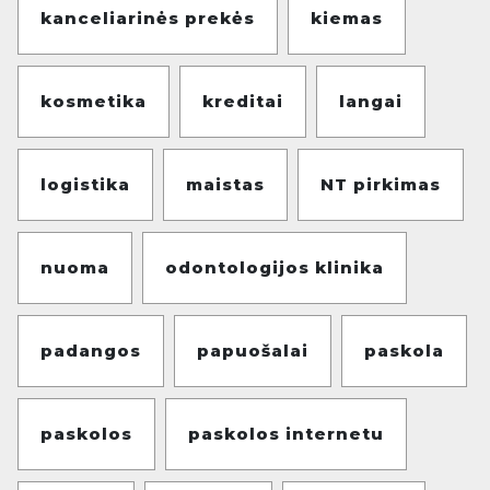
kanceliarinės prekės
kiemas
kosmetika
kreditai
langai
logistika
maistas
NT pirkimas
nuoma
odontologijos klinika
padangos
papuošalai
paskola
paskolos
paskolos internetu