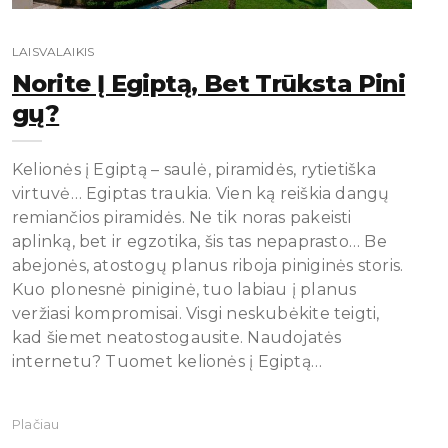
LAISVALAIKIS
Norite Į Egiptą, Bet Trūksta Pini
Gų?
Kelionės į Egiptą – saulė, piramidės, rytietiška
virtuvė… Egiptas traukia. Vien ką reiškia dangų
remiančios piramidės. Ne tik noras pakeisti
aplinką, bet ir egzotika, šis tas nepaprasto… Be
abejonės, atostogų planus riboja piniginės storis.
Kuo plonesnė piniginė, tuo labiau į planus
veržiasi kompromisai. Visgi neskubėkite teigti,
kad šiemet neatostogausite. Naudojatės
internetu? Tuomet kelionės į Egiptą…
Plačiau