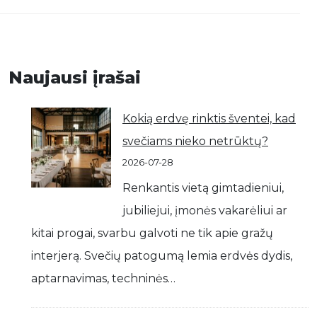
Naujausi įrašai
Kokią erdvę rinktis šventei, kad
svečiams nieko netrūktų?
2026-07-28
Renkantis vietą gimtadieniui,
jubiliejui, įmonės vakarėliui ar
kitai progai, svarbu galvoti ne tik apie gražų
interjerą. Svečių patogumą lemia erdvės dydis,
aptarnavimas, techninės…