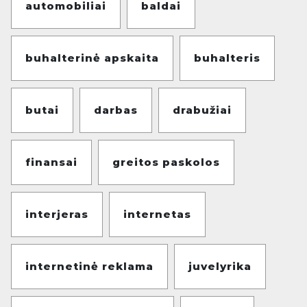
automobiliai
baldai
buhalterinė apskaita
buhalteris
butai
darbas
drabužiai
finansai
greitos paskolos
interjeras
internetas
internetinė reklama
juvelyrika