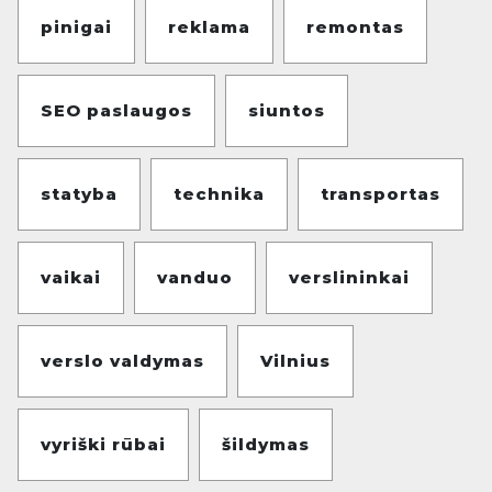
pinigai
reklama
remontas
SEO paslaugos
siuntos
statyba
technika
transportas
vaikai
vanduo
verslininkai
verslo valdymas
Vilnius
vyriški rūbai
šildymas