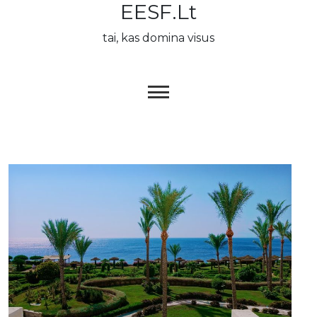
EESF.lt
Skip
to
tai, kas domina visus
content