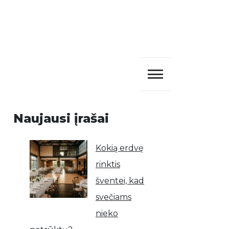
Naujausi įrašai
Kokią erdvę
rinktis
šventei, kad
svečiams
nieko