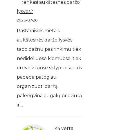
renkasi aukštesnes daržo
lysves?
2026-07-26
Pastaraisiais metais
aukštesnės daržo lysvės
tapo dažnu pasirinkimu tiek
nedideliuose kiemuose, tiek
erdvesniuose sklypuose. Jos
padeda patogiau
organizuoti daržą,
palengvina augalų priežiūrą
ir…
Ką verta