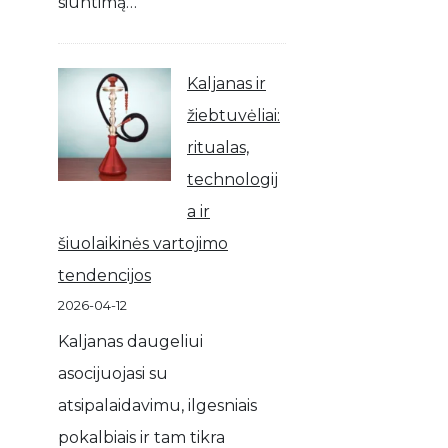
siuntimą…
Kaljanas ir
žiebtuvėliai:
ritualas,
technologij
a ir
šiuolaikinės vartojimo
tendencijos
2026-04-12
Kaljanas daugeliui
asocijuojasi su
atsipalaidavimu, ilgesniais
pokalbiais ir tam tikra