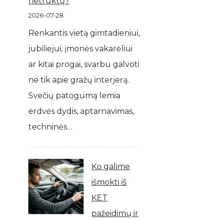
netrūktų?
2026-07-28
Renkantis vietą gimtadieniui,
jubiliejui, įmonės vakarėliui
ar kitai progai, svarbu galvoti
ne tik apie gražų interjerą.
Svečių patogumą lemia
erdvės dydis, aptarnavimas,
techninės…
Ko galime
išmokti iš
KET
pažeidimų ir