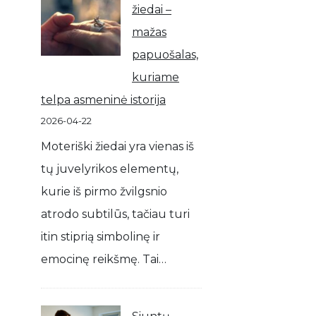
žiedai –
mažas
papuošalas,
kuriame
telpa asmeninė istorija
2026-04-22
Moteriški žiedai yra vienas iš
tų juvelyrikos elementų,
kurie iš pirmo žvilgsnio
atrodo subtilūs, tačiau turi
itin stiprią simbolinę ir
emocinę reikšmę. Tai…