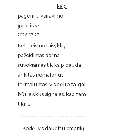
kaip
pagerinti vairavimo
įpročius?
2026-07-27
Kelių eismo taisyklių
pažeidimas dažnai
suvokiamas tik kaip bauda
ar kitas nemalonus
formalumas. Vis dėlto tai gali
būti aiškus signalas, kad tam
tikri…
Kodėl vis daugiau žmonių