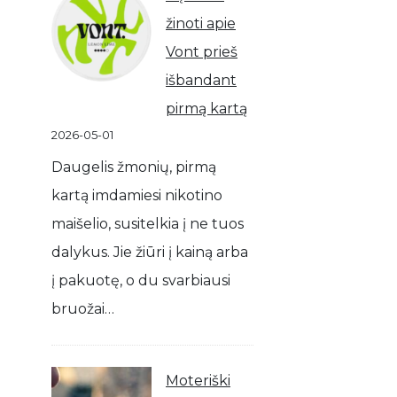
žinoti apie
Vont prieš
išbandant
pirmą kartą
2026-05-01
Daugelis žmonių, pirmą
kartą imdamiesi nikotino
maišelio, susitelkia į ne tuos
dalykus. Jie žiūri į kainą arba
į pakuotę, o du svarbiausi
bruožai…
Moteriški