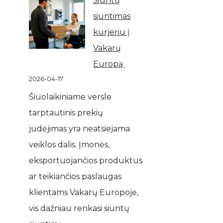
Siuntų
siuntimas
kurjeriu į
Vakarų
Europą
2026-04-17
Šiuolaikiniame versle
tarptautinis prekių
judėjimas yra neatsiejama
veiklos dalis. Įmonės,
eksportuojančios produktus
ar teikiančios paslaugas
klientams Vakarų Europoje,
vis dažniau renkasi siuntų