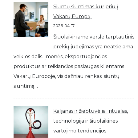
Siuntų siuntimas kurjeriu į
Vakarų Europą
2026-04-17
Šiuolaikiniame versle tarptautinis
prekių judėjimas yra neatsiejama
veiklos dalis. Įmonės, eksportuojančios
produktus ar teikiančios paslaugas klientams
Vakarų Europoje, vis dažniau renkasi siuntų
siuntimą…
Kaljanas ir žiebtuvėliai: ritualas,
technologija ir šiuolaikinės
vartojimo tendencijos