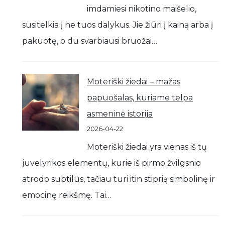
imdamiesi nikotino maišelio,
susitelkia į ne tuos dalykus. Jie žiūri į kainą arba į
pakuotę, o du svarbiausi bruožai…
Moteriški žiedai – mažas
papuošalas, kuriame telpa
asmeninė istorija
2026-04-22
Moteriški žiedai yra vienas iš tų
juvelyrikos elementų, kurie iš pirmo žvilgsnio
atrodo subtilūs, tačiau turi itin stiprią simbolinę ir
emocinę reikšmę. Tai…