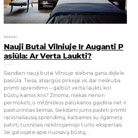
NAMAI
Nauji Butai Vilniuje Ir Auganti P
Asiūla: Ar Verta Laukti?
Šiandien nauji butai Vilniuje stebina gana didele
pasiūla. Tiesa, atsargūs pirkėjai vis dar neskuba
priimti sprendimo – galbūt verta laukti, kol
būstų kainos kris? Žinoma, niekas nenori
permokėti, o milžiniškos palūkanos gąsdina net ir
pasiturinčias šeimas. Siekdami jums padėti priimti
racionaliausią sprendimą, kalbamės su ilgametę
patirtį turinčiais nekilnojamojo turto ekspertais.
Jei galvojate apie nuosavą būstą,…