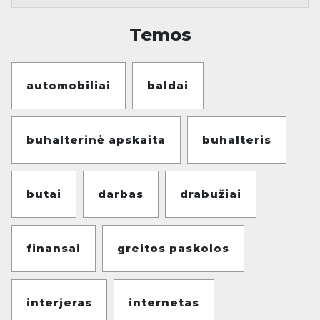
Temos
automobiliai
baldai
buhalterinė apskaita
buhalteris
butai
darbas
drabužiai
finansai
greitos paskolos
interjeras
internetas