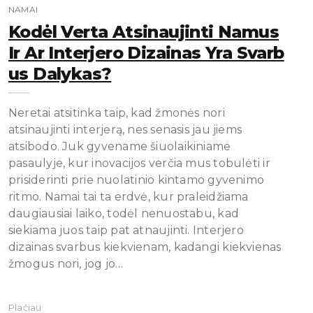
NAMAI
Kodėl Verta Atsinaujinti Namus
Ir Ar Interjero Dizainas Yra Svarb
Us Dalykas?
Neretai atsitinka taip, kad žmonės nori
atsinaujinti interjerą, nes senasis jau jiems
atsibodo. Juk gyvename šiuolaikiniame
pasaulyje, kur inovacijos verčia mus tobulėti ir
prisiderinti prie nuolatinio kintamo gyvenimo
ritmo. Namai tai ta erdvė, kur praleidžiama
daugiausiai laiko, todėl nenuostabu, kad
siekiama juos taip pat atnaujinti. Interjero
dizainas svarbus kiekvienam, kadangi kiekvienas
žmogus nori, jog jo…
Plačiau