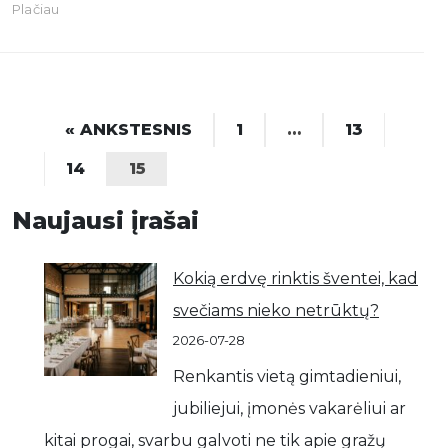
Plačiau
« ANKSTESNIS
1
…
13
14
15
Naujausi įrašai
Kokią erdvę rinktis šventei, kad
svečiams nieko netrūktų?
2026-07-28
Renkantis vietą gimtadieniui,
jubiliejui, įmonės vakarėliui ar
kitai progai, svarbu galvoti ne tik apie gražų