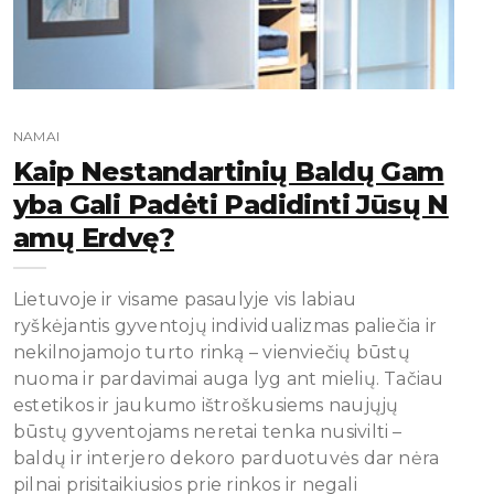
NAMAI
Kaip Nestandartinių Baldų Gam
Yba Gali Padėti Padidinti Jūsų N
Amų Erdvę?
Lietuvoje ir visame pasaulyje vis labiau
ryškėjantis gyventojų individualizmas paliečia ir
nekilnojamojo turto rinką – vienviečių būstų
nuoma ir pardavimai auga lyg ant mielių. Tačiau
estetikos ir jaukumo ištroškusiems naujųjų
būstų gyventojams neretai tenka nusivilti –
baldų ir interjero dekoro parduotuvės dar nėra
pilnai prisitaikiusios prie rinkos ir negali