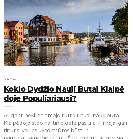
NAMAI
Kokio Dydžio Nauji Butai Klaipė
Doje Populiariausi?
Augant nekilnojamojo turto rinkai, nauji butai
Klaipėdoje stebina itin didele pasiūla. Pirkėjai gali
rinktis įvairios kvadratūros būstus
pageidaujamame rajone. Šiuo metu daugiausia