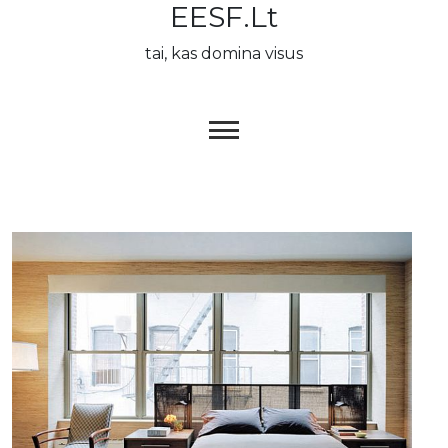
EESF.lt
Skip
to
tai, kas domina visus
content