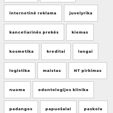
internetinė reklama
juvelyrika
kanceliarinės prekės
kiemas
kosmetika
kreditai
langai
logistika
maistas
NT pirkimas
nuoma
odontologijos klinika
padangos
papuošalai
paskola