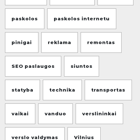
paskolos
paskolos internetu
pinigai
reklama
remontas
SEO paslaugos
siuntos
statyba
technika
transportas
vaikai
vanduo
verslininkai
verslo valdymas
Vilnius