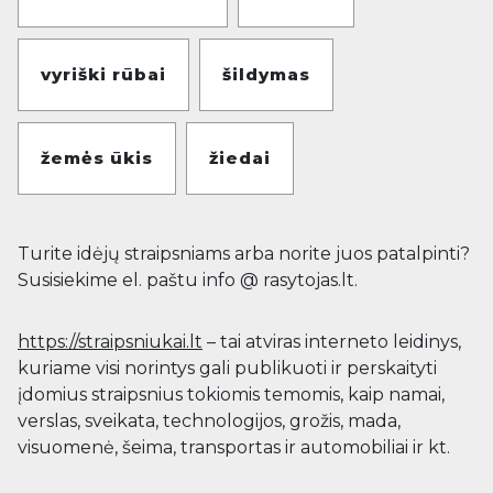
vyriški rūbai
šildymas
žemės ūkis
žiedai
Turite idėjų straipsniams arba norite juos patalpinti?
Susisiekime el. paštu info @ rasytojas.lt.
https://straipsniukai.lt
– tai atviras interneto leidinys,
kuriame visi norintys gali publikuoti ir perskaityti
įdomius straipsnius tokiomis temomis, kaip namai,
verslas, sveikata, technologijos, grožis, mada,
visuomenė, šeima, transportas ir automobiliai ir kt.