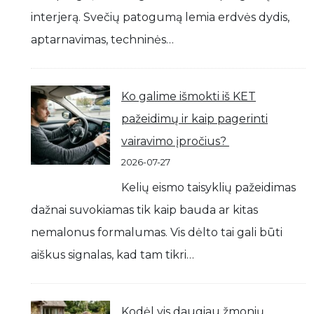
interjerą. Svečių patogumą lemia erdvės dydis,
aptarnavimas, techninės…
Ko galime išmokti iš KET
pažeidimų ir kaip pagerinti
vairavimo įpročius?
2026-07-27
Kelių eismo taisyklių pažeidimas
dažnai suvokiamas tik kaip bauda ar kitas
nemalonus formalumas. Vis dėlto tai gali būti
aiškus signalas, kad tam tikri…
Kodėl vis daugiau žmonių