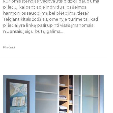
kuriomis stengiasi vadovautis didžioji dauguma
piliečių, kalbant apie individualios šeimos
harmonijos saugojimą bei plėtojimą, tiesa?
Teigiant kitais žodžiais, omenyje turime tai, kad
piliečiai yra linkę pasirūpinti visais įmanomais
niuansais, jeigu būtų galima…
Plačiau