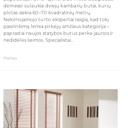
dėmesio sulaukia dviejų kambarių butai, kurių
plotas siekia 60–70 kvadratinių metrų.
Nekilnojamojo turto ekspertai teigia, kad tokį
pasirinkimą lemia pirkėjų amžiaus kategorija –
paprastai naujos statybos butus perka jaunos ir
nedidelės šeimos. Specialistai…
Plačiau